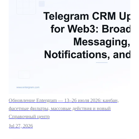
Обновление Entergram — 13–26 июля 2026: канбан,
фасетные фильтры, массовые действия и новый
Справочный центр
Jul 27, 2026