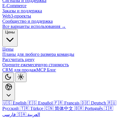
Сигналы и поддержка
E-Commerce
Заказы и поддержка
Web3-проекты
Сообщество и поддержка
Все варианты использования →
Цены
Цены
Планы для любого размера команды
Рассчитать цену
Оцените ежемесячную стоимость
CRM для продаж
MCP
Блог
🇺🇸 English
🇪🇸 Español
🇫🇷 Français
🇩🇪 Deutsch
🇷🇺
Русский
🇹🇷 Türkçe
🇨🇳 简体中文
🇧🇷 Português
🇮🇷
🇸🇦 العربية
فارسی
Войти