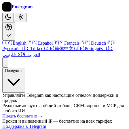
Entergram
🇺🇸 English
🇪🇸 Español
🇫🇷 Français
🇩🇪 Deutsch
🇷🇺
Русский
🇹🇷 Türkçe
🇨🇳 简体中文
🇧🇷 Português
🇮🇷
🇸🇦 العربية
فارسی
Продукты
Управляйте Telegram как настоящим отделом поддержки и
продаж
Реальные аккаунты, общий инбокс, CRM-воронка и MCP для
любого ИИ.
Начать бесплатно
→
Прокси и выделенный IP — бесплатно на всех тарифах
Поддержка в Telegram