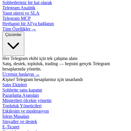
Sohbetleriniz bir hat olarak
Telegram Analitik
Yanıt süresi ve SLA
Telegram MCP
Herhangi bir AI'ya bağlanın
Tüm Özellikler →
Çözümler
Her Telegram ekibi için tek çalışma alanı
Satış, destek, topluluk, trading — hepsini gerçek Telegram
hesaplarında yönetin.
Ücretsiz başlayın
→
Kişisel
Telegram hesaplarınız için tasarlandı
Satış Ekipleri
Sohbette satış kapatın
Pazarlama Ajansları
Müşterileri ölçekte yönetin
Topluluk Yöneticileri
Etkileşim ve moderasyon
İşlem Masaları
Sinyaller ve destek
E-Ticaret