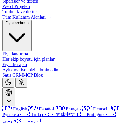
Siparişler ve destek
Web3 Projeleri
Topluluk ve destek
Tüm Kullanım Alanları →
Fiyatlandırma
Fiyatlandırma
Her ekip boyutu için planlar
Fiyat hesapla
Aylık maliyetinizi tahmin edin
Satış CRM
MCP
Blog
🇺🇸 English
🇪🇸 Español
🇫🇷 Français
🇩🇪 Deutsch
🇷🇺
Русский
🇹🇷 Türkçe
🇨🇳 简体中文
🇧🇷 Português
🇮🇷
🇸🇦 العربية
فارسی
Giriş