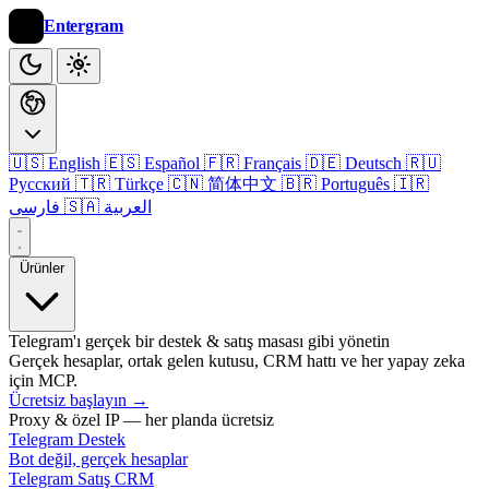
Entergram
🇺🇸 English
🇪🇸 Español
🇫🇷 Français
🇩🇪 Deutsch
🇷🇺
Русский
🇹🇷 Türkçe
🇨🇳 简体中文
🇧🇷 Português
🇮🇷
🇸🇦 العربية
فارسی
Ürünler
Telegram'ı gerçek bir destek & satış masası gibi yönetin
Gerçek hesaplar, ortak gelen kutusu, CRM hattı ve her yapay zeka
için MCP.
Ücretsiz başlayın
→
Proxy & özel IP — her planda ücretsiz
Telegram Destek
Bot değil, gerçek hesaplar
Telegram Satış CRM