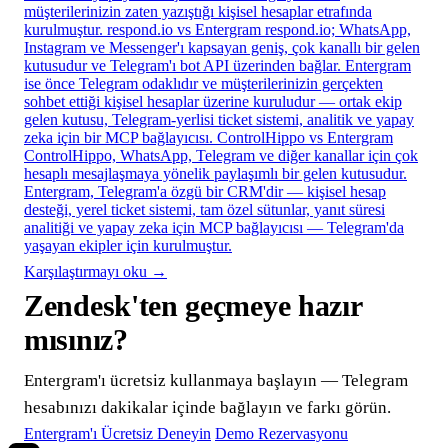
müşterilerinizin zaten yazıştığı kişisel hesaplar etrafında
kurulmuştur.
respond.io vs Entergram
respond.io; WhatsApp,
Instagram ve Messenger'ı kapsayan geniş, çok kanallı bir gelen
kutusudur ve Telegram'ı bot API üzerinden bağlar. Entergram
ise önce Telegram odaklıdır ve müşterilerinizin gerçekten
sohbet ettiği kişisel hesaplar üzerine kuruludur — ortak ekip
gelen kutusu, Telegram-yerlisi ticket sistemi, analitik ve yapay
zeka için bir MCP bağlayıcısı.
ControlHippo vs Entergram
ControlHippo, WhatsApp, Telegram ve diğer kanallar için çok
hesaplı mesajlaşmaya yönelik paylaşımlı bir gelen kutusudur.
Entergram, Telegram'a özgü bir CRM'dir — kişisel hesap
desteği, yerel ticket sistemi, tam özel sütunlar, yanıt süresi
analitiği ve yapay zeka için MCP bağlayıcısı — Telegram'da
yaşayan ekipler için kurulmuştur.
Karşılaştırmayı oku →
Zendesk'ten geçmeye hazır
mısınız?
Entergram'ı ücretsiz kullanmaya başlayın — Telegram
hesabınızı dakikalar içinde bağlayın ve farkı görün.
Entergram'ı Ücretsiz Deneyin
Demo Rezervasyonu