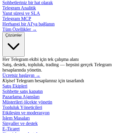
Sohbetleriniz bir hat olarak
Telegram Analitik
Yanıt süresi ve SLA
Telegram MCP
Herhangi bir AI'ya bağlanın
Tüm Özellikler →
Çözümler
Her Telegram ekibi için tek çalışma alanı
Satış, destek, topluluk, trading — hepsini gerçek Telegram
hesaplarında yönetin.
Ücretsiz başlayın
→
Kişisel
Telegram hesaplarınız için tasarlandı
Satış Ekipleri
Sohbette satış kapatın
Pazarlama Ajansları
Müşterileri ölçekte yönetin
Topluluk Yöneticileri
Etkileşim ve moderasyon
İşlem Masaları
Sinyaller ve destek
E-Ticaret