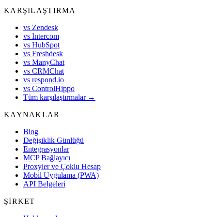
KARŞILAŞTIRMA
vs Zendesk
vs Intercom
vs HubSpot
vs Freshdesk
vs ManyChat
vs CRMChat
vs respond.io
vs ControlHippo
Tüm karşılaştırmalar →
KAYNAKLAR
Blog
Değişiklik Günlüğü
Entegrasyonlar
MCP Bağlayıcı
Proxyler ve Çoklu Hesap
Mobil Uygulama (PWA)
API Belgeleri
ŞIRKET