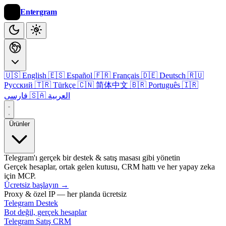
Entergram
🇺🇸 English
🇪🇸 Español
🇫🇷 Français
🇩🇪 Deutsch
🇷🇺
Русский
🇹🇷 Türkçe
🇨🇳 简体中文
🇧🇷 Português
🇮🇷
🇸🇦 العربية
فارسی
Ürünler
Telegram'ı gerçek bir destek & satış masası gibi yönetin
Gerçek hesaplar, ortak gelen kutusu, CRM hattı ve her yapay zeka
için MCP.
Ücretsiz başlayın
→
Proxy & özel IP — her planda ücretsiz
Telegram Destek
Bot değil, gerçek hesaplar
Telegram Satış CRM