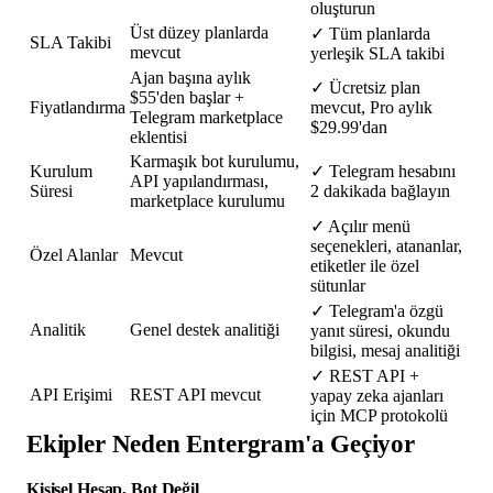
oluşturun
Üst düzey planlarda
✓
Tüm planlarda
SLA Takibi
mevcut
yerleşik SLA takibi
Ajan başına aylık
✓
Ücretsiz plan
$55'den başlar +
Fiyatlandırma
mevcut, Pro aylık
Telegram marketplace
$29.99'dan
eklentisi
Karmaşık bot kurulumu,
Kurulum
✓
Telegram hesabını
API yapılandırması,
Süresi
2 dakikada bağlayın
marketplace kurulumu
✓
Açılır menü
seçenekleri, atananlar,
Özel Alanlar
Mevcut
etiketler ile özel
sütunlar
✓
Telegram'a özgü
Analitik
Genel destek analitiği
yanıt süresi, okundu
bilgisi, mesaj analitiği
✓
REST API +
API Erişimi
REST API mevcut
yapay zeka ajanları
için MCP protokolü
Ekipler Neden Entergram'a Geçiyor
Kişisel Hesap, Bot Değil