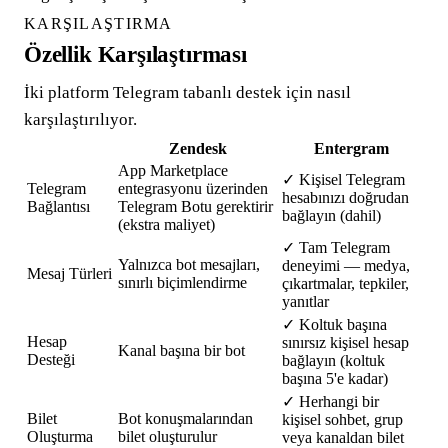
KARŞILAŞTIRMA
Özellik Karşılaştırması
İki platform Telegram tabanlı destek için nasıl
karşılaştırılıyor.
Zendesk
Entergram
App Marketplace
✓
Kişisel Telegram
Telegram
entegrasyonu üzerinden
hesabınızı doğrudan
Bağlantısı
Telegram Botu gerektirir
bağlayın (dahil)
(ekstra maliyet)
✓
Tam Telegram
Yalnızca bot mesajları,
deneyimi — medya,
Mesaj Türleri
sınırlı biçimlendirme
çıkartmalar, tepkiler,
yanıtlar
✓
Koltuk başına
Hesap
sınırsız kişisel hesap
Kanal başına bir bot
Desteği
bağlayın (koltuk
başına 5'e kadar)
✓
Herhangi bir
Bilet
Bot konuşmalarından
kişisel sohbet, grup
Oluşturma
bilet oluşturulur
veya kanaldan bilet