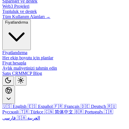
Siparişler ve destek
Web3 Projeleri
Topluluk ve destek
Tüm Kullanım Alanları →
Fiyatlandırma
Fiyatlandırma
Her ekip boyutu için planlar
Fiyat hesapla
Aylık maliyetinizi tahmin edin
Satış CRM
MCP
Blog
🇺🇸 English
🇪🇸 Español
🇫🇷 Français
🇩🇪 Deutsch
🇷🇺
Русский
🇹🇷 Türkçe
🇨🇳 简体中文
🇧🇷 Português
🇮🇷
🇸🇦 العربية
فارسی
Giriş