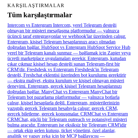
KARŞILAŞTIRMALAR
Tüm karşılaştırmalar
Intercom vs Entergram
Intercom, yerel Telegram desteği
olmayan bir müşteri mesajlaşma platformudur — yalnızca
üçüncü taraf entegrasyonlar ve webhook'lar üzerinden çalışır.
Entergram, kişisel Telegram hesaplarınızı aracı olmadan
doğrudan bağlar.
HubSpot vs Entergram
HubSpot Service Hub
yerel bir Telegram kanalı sunmaz — bağlamak için Zapier veya
ücretli marketplace uygulamaları gerekir. Entergram, kutudan
çıkar çıkmaz kişisel hesap desteği sunan Telegram-first bir
CRM'dir.
Freshdesk vs Entergram
Freshdesk'in Telegram
desteği, Freshchat eklentisi üzerinden bot kurulumu gerektirir
— ekstra maliyet, ekstra kurulum ve kişisel olmayan müşteri
deneyimi. Entergram, gerçek kişisel Telegram hesaplarınızı
doğrudan bağlar.
ManyChat vs Entergram
ManyChat bir
Telegram bot pazarlama platformudur — yalnızca botlarla
çalışır, kişisel hesaplarla değil. Entergram, müşterilerinizin
yazıştığı gerçek Telegram hesabıyla çalışır: gerçek CRM,
gerçek biletleme, gerçek konuşmalar.
CRMChat vs Entergram
CRMChat, güçlü bir Telegram outreach ve potansiyel müşteri
bulma aracıdır. Entergram ise eksiksiz bir Telegram CRM'idir
— ortak ekip gelen kutusu, ticket yönetimi, özel alanlar,
analitik ve yapay zeka için bir MCP bağlayıcısı —