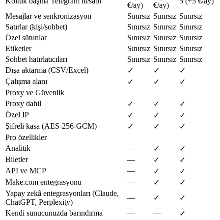
Koltuk başına Telegram hesabı
5 (+5 €/ay)
€/ay)
€/ay)
Mesajlar ve senkronizasyon
Sınırsız
Sınırsız
Sınırsız
Satırlar (kişi/sohbet)
Sınırsız
Sınırsız
Sınırsız
Özel sütunlar
Sınırsız
Sınırsız
Sınırsız
Etiketler
Sınırsız
Sınırsız
Sınırsız
Sohbet hatırlatıcıları
Sınırsız
Sınırsız
Sınırsız
Dışa aktarma (CSV/Excel)
✓
✓
✓
Çalışma alanı
✓
✓
✓
Proxy ve Güvenlik
Proxy dahil
✓
✓
✓
Özel IP
✓
✓
✓
Şifreli kasa (AES-256-GCM)
✓
✓
✓
Pro özellikler
Analitik
—
✓
✓
Biletler
—
✓
✓
API ve MCP
—
✓
✓
Make.com entegrasyonu
—
✓
✓
Yapay zekâ entegrasyonları (Claude,
—
✓
✓
ChatGPT, Perplexity)
Kendi sunucunuzda barındırma
—
—
✓