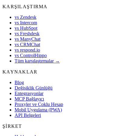
KARŞILAŞTIRMA
vs Zendesk
vs Intercom
vs HubSpot
vs Freshdesk
vs ManyChat
vs CRMChat
vs respond.io
vs ControlHippo
Tüm karşılaştırmalar →
KAYNAKLAR
Blog
Değişiklik Günlüğü
Entegrasyonlar
MCP Bağlayıcı
Proxyler ve Çoklu Hesap
Mobil Uygulama (PWA)
API Belgeleri
ŞIRKET