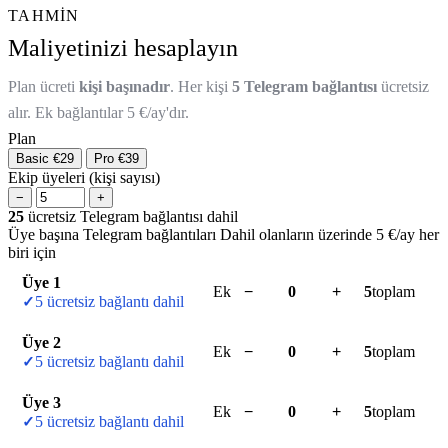
TAHMIN
Maliyetinizi hesaplayın
Plan ücreti
kişi başınadır
. Her kişi
5 Telegram bağlantısı
ücretsiz
alır. Ek bağlantılar 5 €/ay'dır.
Plan
Basic
€29
Pro
€39
Ekip üyeleri (kişi sayısı)
−
+
25
ücretsiz Telegram bağlantısı dahil
Üye başına Telegram bağlantıları
Dahil olanların üzerinde 5 €/ay her
biri için
Üye 1
Ek
−
+
5
toplam
5 ücretsiz bağlantı dahil
Üye 2
Ek
−
+
5
toplam
5 ücretsiz bağlantı dahil
Üye 3
Ek
−
+
5
toplam
5 ücretsiz bağlantı dahil