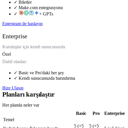
✓
Biletler
✓
Make.com entegrasyonu
✓
+ GPTs
Entergram ile başlayın
Enterprise
Kuruluşlar için kendi sunucunuzda
Özel
Dahil olanlar:
✓
Basic ve Pro'daki her şey
✓
Kendi sunucunuzda barındırma
Bize Ulaşın
Planları karşılaştır
Her planda neler var
Basic
Pro
Enterprise
Temel
5 (+5
5 (+5