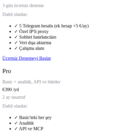
3 gün ücretsiz deneme
Dahil olanlar:
✓
5 Telegram hesabı (ek hesap +5 €/ay)
✓
Özel IP'li proxy
✓
Sohbet hatırlatıcıları
✓
Veri dışa aktarma
✓
Çalışma alanı
Ücretsiz Denemeyi Başlat
Pro
Basic + analitik, API ve biletler
€
390
/yıl
2 ay tasarruf
Dahil olanlar:
✓
Basic'teki her şey
✓
Analitik
✓
API ve MCP