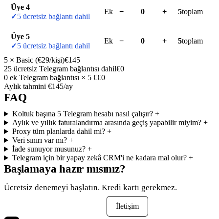
Üye 4
Ek
−
+
5
toplam
5 ücretsiz bağlantı dahil
Üye 5
Ek
−
+
5
toplam
5 ücretsiz bağlantı dahil
5
×
Basic
(€
29
/kişi)
€145
25
ücretsiz Telegram bağlantısı dahil
€0
0
ek Telegram bağlantısı × 5 €
€0
Aylık tahmini
€145
/ay
FAQ
Koltuk başına 5 Telegram hesabı nasıl çalışır?
+
Aylık ve yıllık faturalandırma arasında geçiş yapabilir miyim?
+
Proxy tüm planlarda dahil mi?
+
Veri sınırı var mı?
+
İade sunuyor musunuz?
+
Telegram için bir yapay zekâ CRM'i ne kadara mal olur?
+
Başlamaya hazır mısınız?
Ücretsiz denemeyi başlatın. Kredi kartı gerekmez.
Ücretsiz Denemeyi Başlat
İletişim