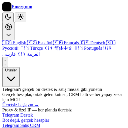
Entergram
🇺🇸 English
🇪🇸 Español
🇫🇷 Français
🇩🇪 Deutsch
🇷🇺
Русский
🇹🇷 Türkçe
🇨🇳 简体中文
🇧🇷 Português
🇮🇷
🇸🇦 العربية
فارسی
Ürünler
Telegram'ı gerçek bir destek & satış masası gibi yönetin
Gerçek hesaplar, ortak gelen kutusu, CRM hattı ve her yapay zeka
için MCP.
Ücretsiz başlayın
→
Proxy & özel IP — her planda ücretsiz
Telegram Destek
Bot değil, gerçek hesaplar
Telegram Satış CRM