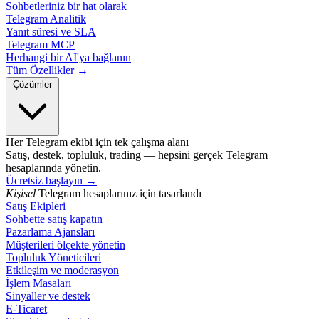
Sohbetleriniz bir hat olarak
Telegram Analitik
Yanıt süresi ve SLA
Telegram MCP
Herhangi bir AI'ya bağlanın
Tüm Özellikler →
Çözümler
Her Telegram ekibi için tek çalışma alanı
Satış, destek, topluluk, trading — hepsini gerçek Telegram
hesaplarında yönetin.
Ücretsiz başlayın
→
Kişisel
Telegram hesaplarınız için tasarlandı
Satış Ekipleri
Sohbette satış kapatın
Pazarlama Ajansları
Müşterileri ölçekte yönetin
Topluluk Yöneticileri
Etkileşim ve moderasyon
İşlem Masaları
Sinyaller ve destek
E-Ticaret