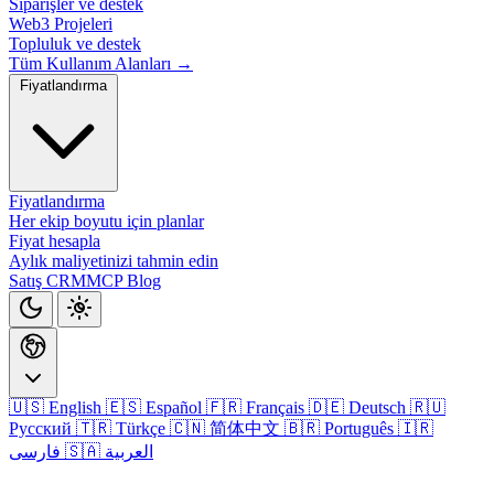
Siparişler ve destek
Web3 Projeleri
Topluluk ve destek
Tüm Kullanım Alanları →
Fiyatlandırma
Fiyatlandırma
Her ekip boyutu için planlar
Fiyat hesapla
Aylık maliyetinizi tahmin edin
Satış CRM
MCP
Blog
🇺🇸 English
🇪🇸 Español
🇫🇷 Français
🇩🇪 Deutsch
🇷🇺
Русский
🇹🇷 Türkçe
🇨🇳 简体中文
🇧🇷 Português
🇮🇷
🇸🇦 العربية
فارسی
Giriş