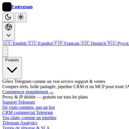
Entergram
🇺🇸 English
🇪🇸 Español
🇫🇷 Français
🇩🇪 Deutsch
🇷🇺 Русс
Produits
Gérez Telegram comme un vrai service support & ventes
Comptes réels, boîte partagée, pipeline CRM et un MCP pour toute I
Commencer gratuitement
→
Proxy & IP dédiée — gratuits sur tous les plans
Support Telegram
De vrais comptes, pas un bot
CRM commercial Telegram
Vos chats, comme un pipeline
Telegram Analytics
Temps de réponse & SLA