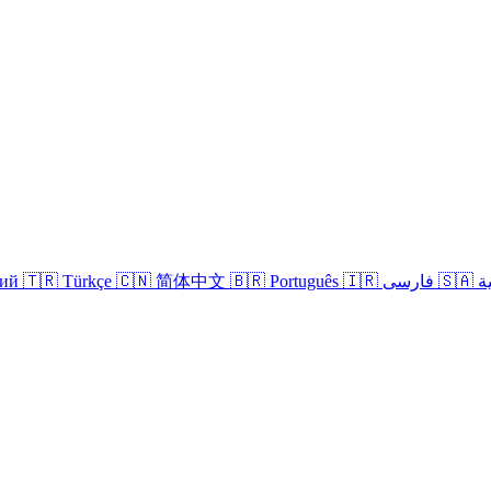
кий
🇹🇷 Türkçe
🇨🇳 简体中文
🇧🇷 Português
🇮🇷 فارسی
🇸
Connexion