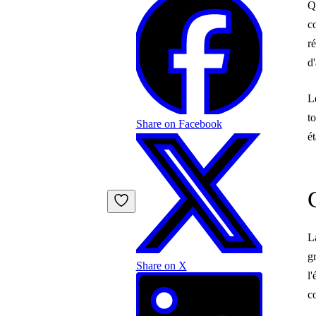
Q
c
r
d
L
t
Share on Facebook
é
L
g
Share on X
l
c