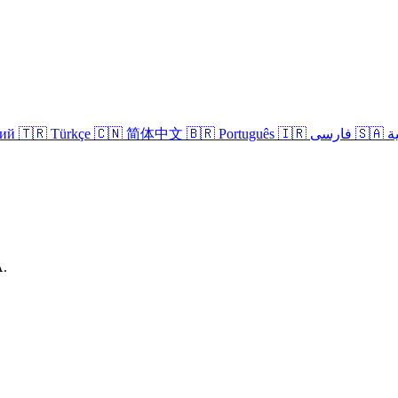
кий
🇹🇷 Türkçe
🇨🇳 简体中文
🇧🇷 Português
🇮🇷 فارسی
🇸
A.