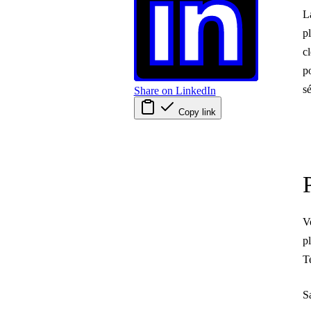
L
p
c
p
sé
Share on LinkedIn
Copy link
V
p
T
S