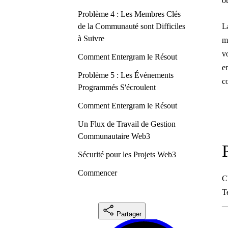
o
Problème 4 : Les Membres Clés
de la Communauté sont Difficiles
L
à Suivre
m
v
Comment Entergram le Résout
e
Problème 5 : Les Événements
c
Programmés S'écroulent
Comment Entergram le Résout
Un Flux de Travail de Gestion
Communautaire Web3
Sécurité pour les Projets Web3
Commencer
C
T
—
Partager