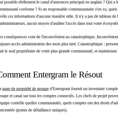
ui possède réellement le canal d'annonces principal en anglais ? Qui a le
ommunauté coréenne ? Si un responsable communautaire s'en va, quels g
évèle ces informations d'aucune manière utile. Il n'y a pas de tableau de 
'administrateurs, aucun moyen d'auditer l'accès dans tout votre écosyst
es conséquences vont de l'inconvénient au catastrophique. Inconvénient
oujours accès administrateur des mois plus tard. Catastrophique : perso
tait le seul propriétaire de votre plus grande communauté, et maintenant 
Comment Entergram le Résout
a
page de propriété de groupe
d'Entergram fournit un inventaire comple
roupe et canal sur tous les comptes connectés. Les chefs de projet peuv
'équipe contrôle quelles communautés, quels comptes ont des droits d'admi
oncentrée (points de défaillance uniques).