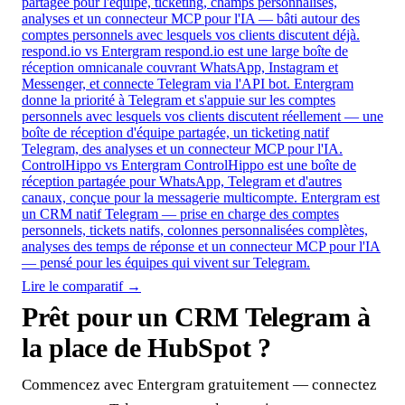
partagée pour l'équipe, ticketing, champs personnalisés,
analyses et un connecteur MCP pour l'IA — bâti autour des
comptes personnels avec lesquels vos clients discutent déjà.
respond.io vs Entergram
respond.io est une large boîte de
réception omnicanale couvrant WhatsApp, Instagram et
Messenger, et connecte Telegram via l'API bot. Entergram
donne la priorité à Telegram et s'appuie sur les comptes
personnels avec lesquels vos clients discutent réellement — une
boîte de réception d'équipe partagée, un ticketing natif
Telegram, des analyses et un connecteur MCP pour l'IA.
ControlHippo vs Entergram
ControlHippo est une boîte de
réception partagée pour WhatsApp, Telegram et d'autres
canaux, conçue pour la messagerie multicompte. Entergram est
un CRM natif Telegram — prise en charge des comptes
personnels, tickets natifs, colonnes personnalisées complètes,
analyses des temps de réponse et un connecteur MCP pour l'IA
— pensé pour les équipes qui vivent sur Telegram.
Lire le comparatif →
Prêt pour un CRM Telegram à
la place de HubSpot ?
Commencez avec Entergram gratuitement — connectez