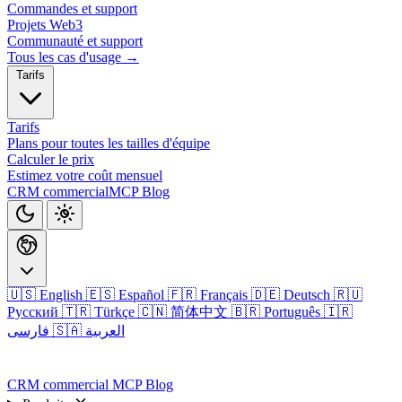
Commandes et support
Projets Web3
Communauté et support
Tous les cas d'usage →
Tarifs
Tarifs
Plans pour toutes les tailles d'équipe
Calculer le prix
Estimez votre coût mensuel
CRM commercial
MCP
Blog
🇺🇸 English
🇪🇸 Español
🇫🇷 Français
🇩🇪 Deutsch
🇷🇺
Русский
🇹🇷 Türkçe
🇨🇳 简体中文
🇧🇷 Português
🇮🇷
🇸🇦 العربية
فارسی
Connexion
CRM commercial
MCP
Blog