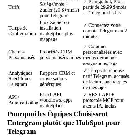
✓
Plan gratuit, Pro à
$/siège/mois +
Tarifs
partir de 29,99 $/mois
Zapier (20 $+/mois)
— Telegram inclus
pour Telegram
Flux Zapier ou
✓
Connectez votre
Temps de
installation
compte Telegram en 2
Configuration
marketplace plus
minutes
mappage
✓
Colonnes
Champs
Propriétés CRM
personnalisées avec
Personnalisés
personnalisées riches
menus déroulants,
assignations, tags
✓
Temps de réponse
Analytiques
Rapports CRM et
natif Telegram, accusés
Spécifiques
conversations
de lecture, analytiques
Telegram
génériques
de messages
REST API,
✓
REST API +
API /
workflows, apps
protocole MCP pour
Automatisation
marketplace
agents IA, inclus
Pourquoi les Équipes Choisissent
Entergram plutôt que HubSpot pour
Telegram