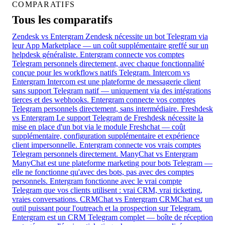
COMPARATIFS
Tous les comparatifs
Zendesk vs Entergram
Zendesk nécessite un bot Telegram via
leur App Marketplace — un coût supplémentaire greffé sur un
helpdesk généraliste. Entergram connecte vos comptes
Telegram personnels directement, avec chaque fonctionnalité
conçue pour les workflows natifs Telegram.
Intercom vs
Entergram
Intercom est une plateforme de messagerie client
sans support Telegram natif — uniquement via des intégrations
tierces et des webhooks. Entergram connecte vos comptes
Telegram personnels directement, sans intermédiaire.
Freshdesk
vs Entergram
Le support Telegram de Freshdesk nécessite la
mise en place d'un bot via le module Freshchat — coût
supplémentaire, configuration supplémentaire et expérience
client impersonnelle. Entergram connecte vos vrais comptes
Telegram personnels directement.
ManyChat vs Entergram
ManyChat est une plateforme marketing pour bots Telegram —
elle ne fonctionne qu'avec des bots, pas avec des comptes
personnels. Entergram fonctionne avec le vrai compte
Telegram que vos clients utilisent : vrai CRM, vrai ticketing,
vraies conversations.
CRMChat vs Entergram
CRMChat est un
outil puissant pour l'outreach et la prospection sur Telegram.
Entergram est un CRM Telegram complet — boîte de réception