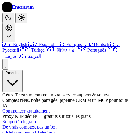
Entergram
🇺🇸 English
🇪🇸 Español
🇫🇷 Français
🇩🇪 Deutsch
🇷🇺
Русский
🇹🇷 Türkçe
🇨🇳 简体中文
🇧🇷 Português
🇮🇷
🇸🇦 العربية
فارسی
Produits
Gérez Telegram comme un vrai service support & ventes
Comptes réels, boîte partagée, pipeline CRM et un MCP pour toute
IA.
Commencer gratuitement
→
Proxy & IP dédiée — gratuits sur tous les plans
Support Telegram
De vrais comptes, pas un bot
CRM commercial Telegram