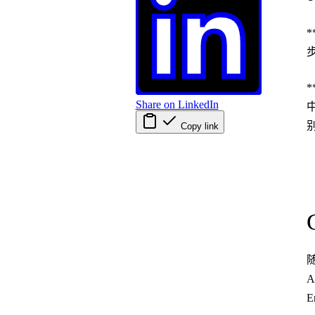
*
Share on LinkedIn
Copy link
A
E