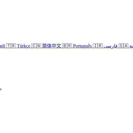
кий
🇹🇷 Türkçe
🇨🇳 简体中文
🇧🇷 Português
🇮🇷 فارسی
🇸
P。