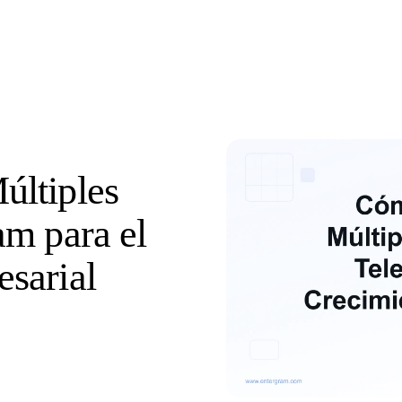
últiples
am para el
sarial