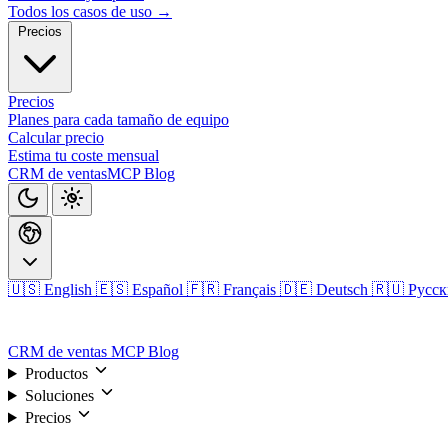
Todos los casos de uso →
Precios
Precios
Planes para cada tamaño de equipo
Calcular precio
Estima tu coste mensual
CRM de ventas
MCP
Blog
🇺🇸 English
🇪🇸 Español
🇫🇷 Français
🇩🇪 Deutsch
🇷🇺 Русс
Iniciar sesión
CRM de ventas
MCP
Blog
Productos
Soluciones
Precios