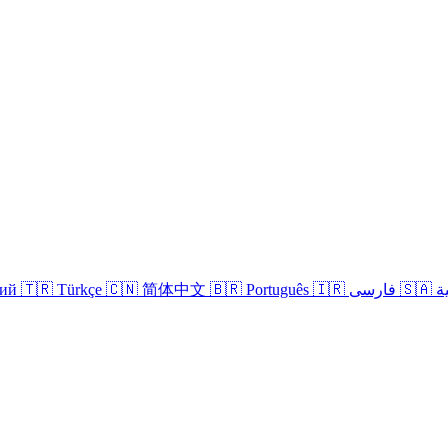
кий
🇹🇷 Türkçe
🇨🇳 简体中文
🇧🇷 Português
🇮🇷 فارسی
🇸
Iniciar sesión