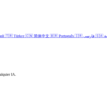
кий
🇹🇷 Türkçe
🇨🇳 简体中文
🇧🇷 Português
🇮🇷 فارسی
🇸
alquier IA.