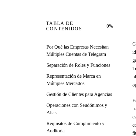
TABLA DE
0%
CONTENIDOS
G
Por Qué las Empresas Necesitan
i
Múltiples Cuentas de Telegram
g
Separación de Roles y Funciones
T
Representación de Marca en
p
Múltiples Mercados
o
Gestión de Clientes para Agencias
E
Operaciones con Seudónimos y
h
Alias
e
Requisitos de Cumplimiento y
c
Auditoría
fl