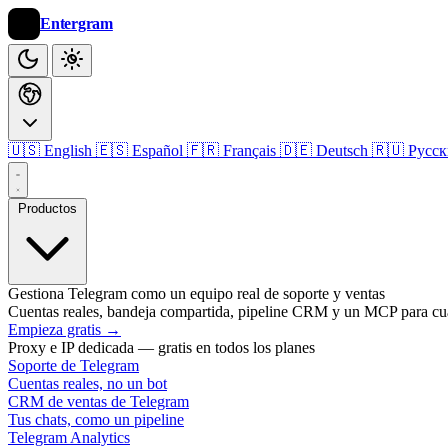
Entergram
🇺🇸 English
🇪🇸 Español
🇫🇷 Français
🇩🇪 Deutsch
🇷🇺 Русс
Productos
Gestiona Telegram como un equipo real de soporte y ventas
Cuentas reales, bandeja compartida, pipeline CRM y un MCP para cu
Empieza gratis
→
Proxy e IP dedicada — gratis en todos los planes
Soporte de Telegram
Cuentas reales, no un bot
CRM de ventas de Telegram
Tus chats, como un pipeline
Telegram Analytics