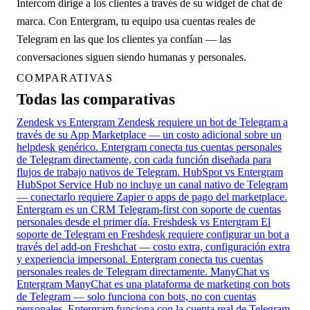
Intercom dirige a los clientes a través de su widget de chat de
marca. Con Entergram, tu equipo usa cuentas reales de
Telegram en las que los clientes ya confían — las
conversaciones siguen siendo humanas y personales.
COMPARATIVAS
Todas las comparativas
Zendesk vs Entergram
Zendesk requiere un bot de Telegram a
través de su App Marketplace — un costo adicional sobre un
helpdesk genérico. Entergram conecta tus cuentas personales
de Telegram directamente, con cada función diseñada para
flujos de trabajo nativos de Telegram.
HubSpot vs Entergram
HubSpot Service Hub no incluye un canal nativo de Telegram
— conectarlo requiere Zapier o apps de pago del marketplace.
Entergram es un CRM Telegram-first con soporte de cuentas
personales desde el primer día.
Freshdesk vs Entergram
El
soporte de Telegram en Freshdesk requiere configurar un bot a
través del add-on Freshchat — costo extra, configuración extra
y experiencia impersonal. Entergram conecta tus cuentas
personales reales de Telegram directamente.
ManyChat vs
Entergram
ManyChat es una plataforma de marketing con bots
de Telegram — solo funciona con bots, no con cuentas
personales. Entergram funciona con la cuenta real de Telegram