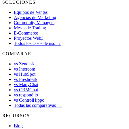
SOLUCIONES
Equipos de Ventas
Agencias de Marketing
Community Managers
Mesas de Trading
E-Commerce
Proyectos Web3
Todos los casos de uso →
COMPARAR
vs Zendesk
vs Intercom
vs HubSpot
vs Freshdesk
vs ManyChat
vs CRMChat
vs respond.io
vs ControlHippo
Todas las comparativas →
RECURSOS
Blog