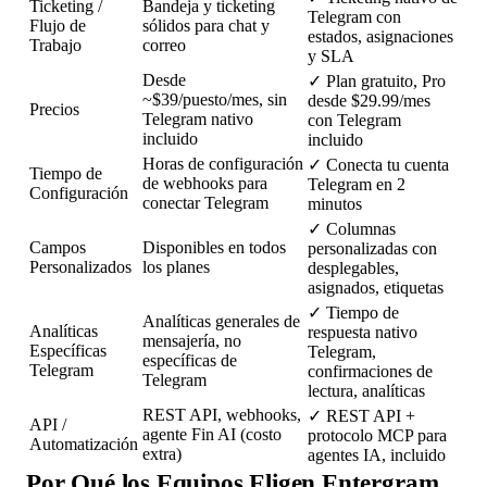
Ticketing /
Bandeja y ticketing
Telegram con
Flujo de
sólidos para chat y
estados, asignaciones
Trabajo
correo
y SLA
Desde
✓
Plan gratuito, Pro
~$39/puesto/mes, sin
desde $29.99/mes
Precios
Telegram nativo
con Telegram
incluido
incluido
Horas de configuración
✓
Conecta tu cuenta
Tiempo de
de webhooks para
Telegram en 2
Configuración
conectar Telegram
minutos
✓
Columnas
Campos
Disponibles en todos
personalizadas con
Personalizados
los planes
desplegables,
asignados, etiquetas
✓
Tiempo de
Analíticas generales de
Analíticas
respuesta nativo
mensajería, no
Específicas
Telegram,
específicas de
Telegram
confirmaciones de
Telegram
lectura, analíticas
REST API, webhooks,
✓
REST API +
API /
agente Fin AI (costo
protocolo MCP para
Automatización
extra)
agentes IA, incluido
Por Qué los Equipos Eligen Entergram