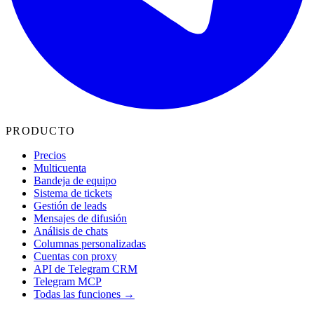
PRODUCTO
Precios
Multicuenta
Bandeja de equipo
Sistema de tickets
Gestión de leads
Mensajes de difusión
Análisis de chats
Columnas personalizadas
Cuentas con proxy
API de Telegram CRM
Telegram MCP
Todas las funciones →