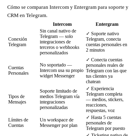
Cómo se comparan Intercom y Entergram para soporte y
CRM en Telegram.
Intercom
Entergram
Sin canal nativo de
✓
Soporte nativo
Telegram — solo
Conexión
Telegram, conecta
integraciones de
Telegram
cuentas personales en
terceros o webhooks
2 minutos
personalizados
✓
Conecta cuentas
No soportado —
personales reales de
Cuentas
Intercom usa su propio
Telegram con las que
Personales
widget Messenger
tus clientes ya
chatean
✓
Experiencia
Soporte limitado de
Telegram completa
Tipos de
medios Telegram vía
— medios, stickers,
Mensajes
integraciones
reacciones,
personalizadas
respuestas, voz
✓
Hasta 5 cuentas
Límites de
Un workspace de
personales de
Cuentas
Messenger por plan
Telegram por puesto
✓
Ticketing nativo de