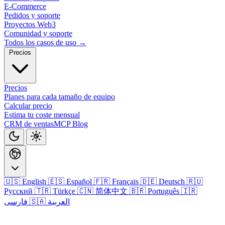
E-Commerce
Pedidos y soporte
Proyectos Web3
Comunidad y soporte
Todos los casos de uso →
Precios
Precios
Planes para cada tamaño de equipo
Calcular precio
Estima tu coste mensual
CRM de ventas
MCP
Blog
🇺🇸 English
🇪🇸 Español
🇫🇷 Français
🇩🇪 Deutsch
🇷🇺
Русский
🇹🇷 Türkçe
🇨🇳 简体中文
🇧🇷 Português
🇮🇷
🇸🇦 العربية
فارسی
Iniciar sesión