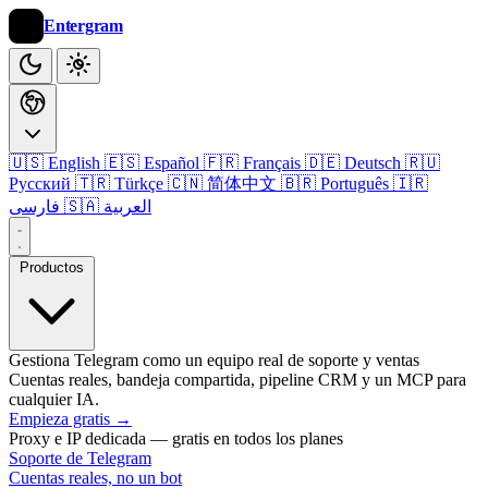
Entergram
🇺🇸 English
🇪🇸 Español
🇫🇷 Français
🇩🇪 Deutsch
🇷🇺
Русский
🇹🇷 Türkçe
🇨🇳 简体中文
🇧🇷 Português
🇮🇷
🇸🇦 العربية
فارسی
Productos
Gestiona Telegram como un equipo real de soporte y ventas
Cuentas reales, bandeja compartida, pipeline CRM y un MCP para
cualquier IA.
Empieza gratis
→
Proxy e IP dedicada — gratis en todos los planes
Soporte de Telegram
Cuentas reales, no un bot