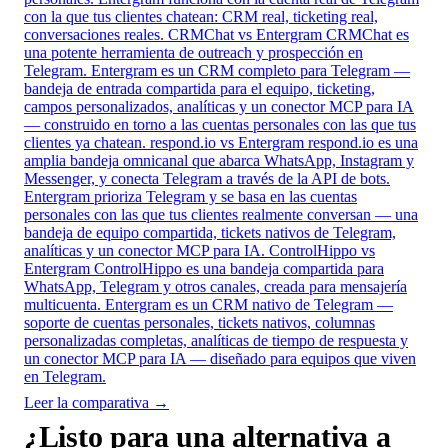
con la que tus clientes chatean: CRM real, ticketing real,
conversaciones reales.
CRMChat vs Entergram
CRMChat es
una potente herramienta de outreach y prospección en
Telegram. Entergram es un CRM completo para Telegram —
bandeja de entrada compartida para el equipo, ticketing,
campos personalizados, analíticas y un conector MCP para IA
— construido en torno a las cuentas personales con las que tus
clientes ya chatean.
respond.io vs Entergram
respond.io es una
amplia bandeja omnicanal que abarca WhatsApp, Instagram y
Messenger, y conecta Telegram a través de la API de bots.
Entergram prioriza Telegram y se basa en las cuentas
personales con las que tus clientes realmente conversan — una
bandeja de equipo compartida, tickets nativos de Telegram,
analíticas y un conector MCP para IA.
ControlHippo vs
Entergram
ControlHippo es una bandeja compartida para
WhatsApp, Telegram y otros canales, creada para mensajería
multicuenta. Entergram es un CRM nativo de Telegram —
soporte de cuentas personales, tickets nativos, columnas
personalizadas completas, analíticas de tiempo de respuesta y
un conector MCP para IA — diseñado para equipos que viven
en Telegram.
Leer la comparativa →
¿Listo para una alternativa a