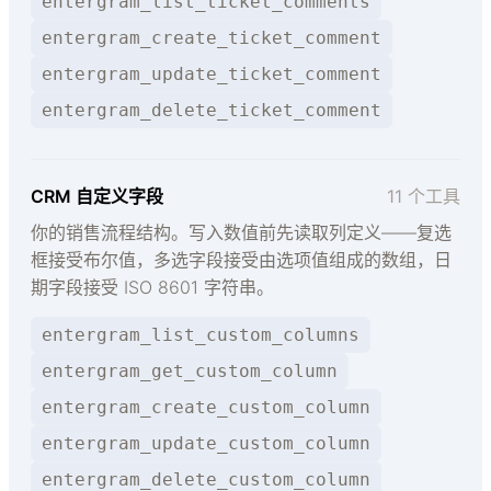
entergram_list_ticket_comments
entergram_create_ticket_comment
entergram_update_ticket_comment
entergram_delete_ticket_comment
CRM 自定义字段
11 个工具
你的销售流程结构。写入数值前先读取列定义——复选
框接受布尔值，多选字段接受由选项值组成的数组，日
期字段接受 ISO 8601 字符串。
entergram_list_custom_columns
entergram_get_custom_column
entergram_create_custom_column
entergram_update_custom_column
entergram_delete_custom_column