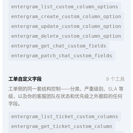
entergram_list_custom_column_options
entergram_create_custom_column_option
entergram_update_custom_column_option
entergram_delete_custom_column_option
entergram_get_chat_custom_fields
entergram_patch_chat_custom_fields
工单自定义字段
9 个工具
工单侧的同一套结构控制——分类、严重级别、SLA 等
级，以及你的客服团队在状态和优先级之外跟踪的任何
字段。
entergram_list_ticket_custom_columns
entergram_get_ticket_custom_column