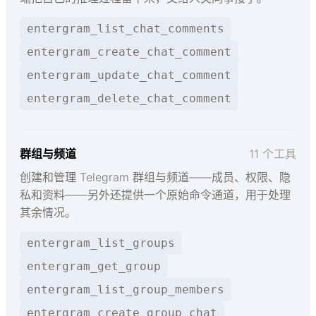
entergram_list_chat_comments
entergram_create_chat_comment
entergram_update_chat_comment
entergram_delete_chat_comment
群组与频道
11 个工具
创建和管理 Telegram 群组与频道——成员、权限、隐
私和资料——另外还提供一个原始命令通道，用于处理
其余情况。
entergram_list_groups
entergram_get_group
entergram_list_group_members
entergram_create_group_chat