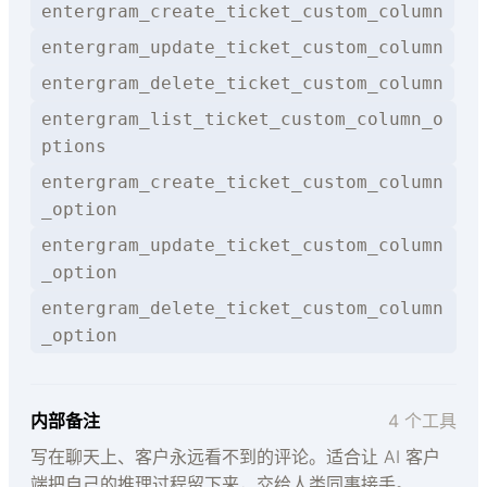
entergram_create_ticket_custom_column
entergram_update_ticket_custom_column
entergram_delete_ticket_custom_column
entergram_list_ticket_custom_column_o
ptions
entergram_create_ticket_custom_column
_option
entergram_update_ticket_custom_column
_option
entergram_delete_ticket_custom_column
_option
内部备注
4 个工具
写在聊天上、客户永远看不到的评论。适合让 AI 客户
端把自己的推理过程留下来，交给人类同事接手。