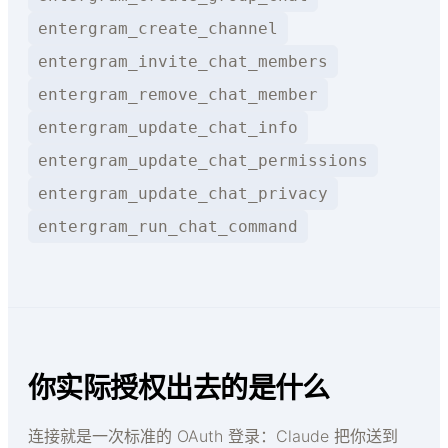
entergram_create_channel
entergram_invite_chat_members
entergram_remove_chat_member
entergram_update_chat_info
entergram_update_chat_permissions
entergram_update_chat_privacy
entergram_run_chat_command
你实际授权出去的是什么
连接就是一次标准的 OAuth 登录：Claude 把你送到