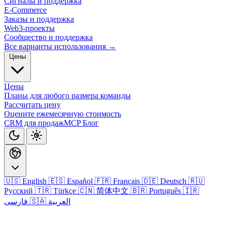
Сигналы и поддержка
E-Commerce
Заказы и поддержка
Web3-проекты
Сообщество и поддержка
Все варианты использования →
Цены
Цены
Планы для любого размера команды
Рассчитать цену
Оцените ежемесячную стоимость
CRM для продаж
MCP
Блог
🇺🇸 English
🇪🇸 Español
🇫🇷 Français
🇩🇪 Deutsch
🇷🇺
Русский
🇹🇷 Türkçe
🇨🇳 简体中文
🇧🇷 Português
🇮🇷
🇸🇦 العربية
فارسی
Войти