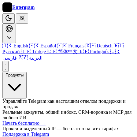
Entergram
🇺🇸 English
🇪🇸 Español
🇫🇷 Français
🇩🇪 Deutsch
🇷🇺
Русский
🇹🇷 Türkçe
🇨🇳 简体中文
🇧🇷 Português
🇮🇷
🇸🇦 العربية
فارسی
Продукты
Управляйте Telegram как настоящим отделом поддержки и
продаж
Реальные аккаунты, общий инбокс, CRM-воронка и MCP для
любого ИИ.
Начать бесплатно
→
Прокси и выделенный IP — бесплатно на всех тарифах
Поддержка в Telegram