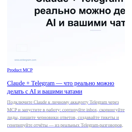
Product
MCP
Claude + Telegram — что реально можно
делать с AI и вашими чатами
Подключите Claude к личному аккаунту Telegram через
MCP и запустите в работу: сортируйте inbox, скорингуйте
лиды, пишите черновики ответов, создавайте тикеты и
генерируйте отчёты — из реальных Telegram-разговоров,