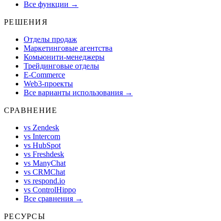
Все функции →
РЕШЕНИЯ
Отделы продаж
Маркетинговые агентства
Комьюнити-менеджеры
Трейдинговые отделы
E-Commerce
Web3-проекты
Все варианты использования →
СРАВНЕНИЕ
vs Zendesk
vs Intercom
vs HubSpot
vs Freshdesk
vs ManyChat
vs CRMChat
vs respond.io
vs ControlHippo
Все сравнения →
РЕСУРСЫ