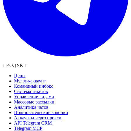
ПРОДУКТ
Цены
Мульти-аккаунт
Командный инбокс
Система тикетов
Управление лидами
Массовые рассылки
Аналитика чатов
Пользовательские колонки
Аккаунты через прокси
API Telegram CRM
Telegram MCP