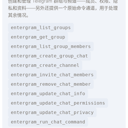
创建和管理 Telegram 群组与频道——成员、权限、隐
私和资料——另外还提供一个原始命令通道，用于处理
其余情况。
entergram_list_groups
entergram_get_group
entergram_list_group_members
entergram_create_group_chat
entergram_create_channel
entergram_invite_chat_members
entergram_remove_chat_member
entergram_update_chat_info
entergram_update_chat_permissions
entergram_update_chat_privacy
entergram_run_chat_command