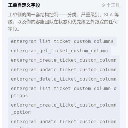
工单自定义字段
9 个工具
工单侧的同一套结构控制——分类、严重级别、SLA 等
级，以及你的客服团队在状态和优先级之外跟踪的任何
字段。
entergram_list_ticket_custom_columns
entergram_get_ticket_custom_column
entergram_create_ticket_custom_column
entergram_update_ticket_custom_column
entergram_delete_ticket_custom_column
entergram_list_ticket_custom_column_o
ptions
entergram_create_ticket_custom_column
_option
entergram_update_ticket_custom_column