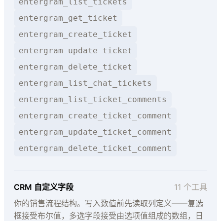
entergram_list_tickets
entergram_get_ticket
entergram_create_ticket
entergram_update_ticket
entergram_delete_ticket
entergram_list_chat_tickets
entergram_list_ticket_comments
entergram_create_ticket_comment
entergram_update_ticket_comment
entergram_delete_ticket_comment
CRM 自定义字段
11 个工具
你的销售流程结构。写入数值前先读取列定义——复选
框接受布尔值，多选字段接受由选项值组成的数组，日