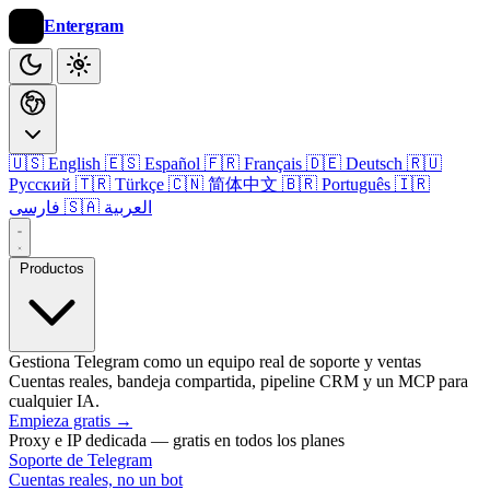
Entergram
🇺🇸 English
🇪🇸 Español
🇫🇷 Français
🇩🇪 Deutsch
🇷🇺
Русский
🇹🇷 Türkçe
🇨🇳 简体中文
🇧🇷 Português
🇮🇷
🇸🇦 العربية
فارسی
Productos
Gestiona Telegram como un equipo real de soporte y ventas
Cuentas reales, bandeja compartida, pipeline CRM y un MCP para
cualquier IA.
Empieza gratis
→
Proxy e IP dedicada — gratis en todos los planes
Soporte de Telegram
Cuentas reales, no un bot