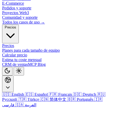
E-Commerce
Pedidos y soporte
Proyectos Web3
Comunidad y soporte
Todos los casos de uso →
Precios
Precios
Planes para cada tamaño de equipo
Calcular precio
Estima tu coste mensual
CRM de ventas
MCP
Blog
🇺🇸 English
🇪🇸 Español
🇫🇷 Français
🇩🇪 Deutsch
🇷🇺
Русский
🇹🇷 Türkçe
🇨🇳 简体中文
🇧🇷 Português
🇮🇷
🇸🇦 العربية
فارسی
Iniciar sesión