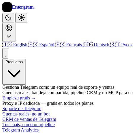
Entergram
🇺🇸 English
🇪🇸 Español
🇫🇷 Français
🇩🇪 Deutsch
🇷🇺 Русс
Productos
Gestiona Telegram como un equipo real de soporte y ventas
Cuentas reales, bandeja compartida, pipeline CRM y un MCP para cu
Empieza gratis
→
Proxy e IP dedicada — gratis en todos los planes
Soporte de Telegram
Cuentas reales, no un bot
CRM de ventas de Telegram
Tus chats, como un pipeline
Telegram Analytics