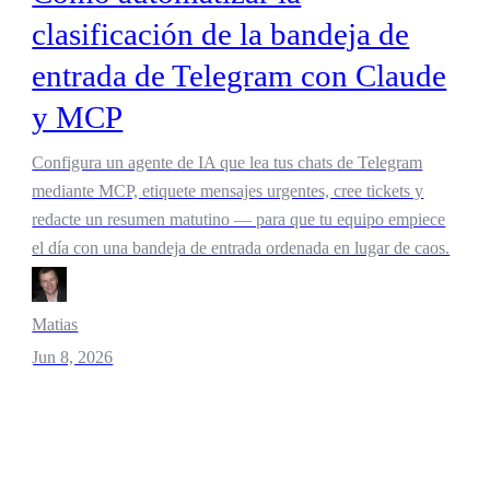
clasificación de la bandeja de
entrada de Telegram con Claude
y MCP
Configura un agente de IA que lea tus chats de Telegram
mediante MCP, etiquete mensajes urgentes, cree tickets y
redacte un resumen matutino — para que tu equipo empiece
el día con una bandeja de entrada ordenada en lugar de caos.
Matias
Jun 8, 2026