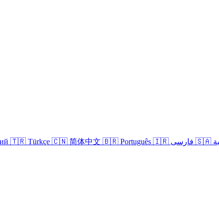
кий
🇹🇷 Türkçe
🇨🇳 简体中文
🇧🇷 Português
🇮🇷 فارسی
🇸
Iniciar sesión