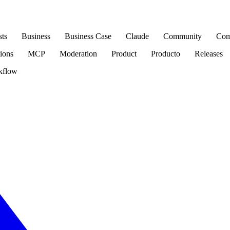
sts
Business
Business Case
Claude
Community
Com
tions
MCP
Moderation
Product
Producto
Releases
kflow