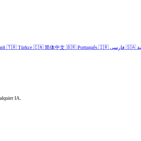
кий
🇹🇷 Türkçe
🇨🇳 简体中文
🇧🇷 Português
🇮🇷 فارسی
🇸
alquier IA.