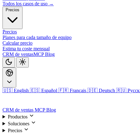
Todos los casos de uso →
Precios
Precios
Planes para cada tamaño de equipo
Calcular precio
Estima tu coste mensual
CRM de ventas
MCP
Blog
🇺🇸 English
🇪🇸 Español
🇫🇷 Français
🇩🇪 Deutsch
🇷🇺 Русс
Iniciar sesión
CRM de ventas
MCP
Blog
Productos
Soluciones
Precios