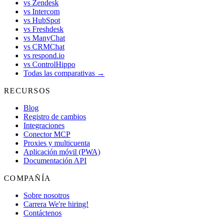
vs Zendesk
vs Intercom
vs HubSpot
vs Freshdesk
vs ManyChat
vs CRMChat
vs respond.io
vs ControlHippo
Todas las comparativas →
RECURSOS
Blog
Registro de cambios
Integraciones
Conector MCP
Proxies y multicuenta
Aplicación móvil (PWA)
Documentación API
COMPAÑÍA
Sobre nosotros
Carrera
We're hiring!
Contáctenos