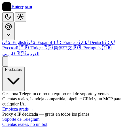
Entergram
🇺🇸 English
🇪🇸 Español
🇫🇷 Français
🇩🇪 Deutsch
🇷🇺
Русский
🇹🇷 Türkçe
🇨🇳 简体中文
🇧🇷 Português
🇮🇷
🇸🇦 العربية
فارسی
Productos
Gestiona Telegram como un equipo real de soporte y ventas
Cuentas reales, bandeja compartida, pipeline CRM y un MCP para
cualquier IA.
Empieza gratis
→
Proxy e IP dedicada — gratis en todos los planes
Soporte de Telegram
Cuentas reales, no un bot