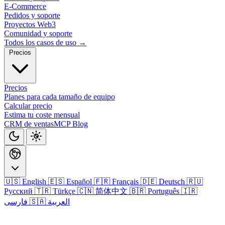
E-Commerce
Pedidos y soporte
Proyectos Web3
Comunidad y soporte
Todos los casos de uso →
Precios
Precios
Planes para cada tamaño de equipo
Calcular precio
Estima tu coste mensual
CRM de ventas
MCP
Blog
🇺🇸 English
🇪🇸 Español
🇫🇷 Français
🇩🇪 Deutsch
🇷🇺
Русский
🇹🇷 Türkçe
🇨🇳 简体中文
🇧🇷 Português
🇮🇷
🇸🇦 العربية
فارسی
Iniciar sesión