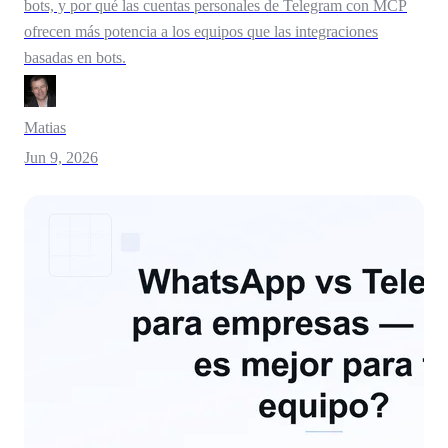
bots, y por qué las cuentas personales de Telegram con MCP
ofrecen más potencia a los equipos que las integraciones
basadas en bots.
Matias
Jun 9, 2026