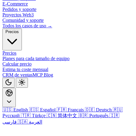
E-Commerce
Pedidos y soporte
Proyectos Web3
Comunidad y soporte
Todos los casos de uso →
Precios
Precios
Planes para cada tamaño de equipo
Calcular precio
Estima tu coste mensual
CRM de ventas
MCP
Blog
🇺🇸 English
🇪🇸 Español
🇫🇷 Français
🇩🇪 Deutsch
🇷🇺
Русский
🇹🇷 Türkçe
🇨🇳 简体中文
🇧🇷 Português
🇮🇷
🇸🇦 العربية
فارسی
Iniciar sesión