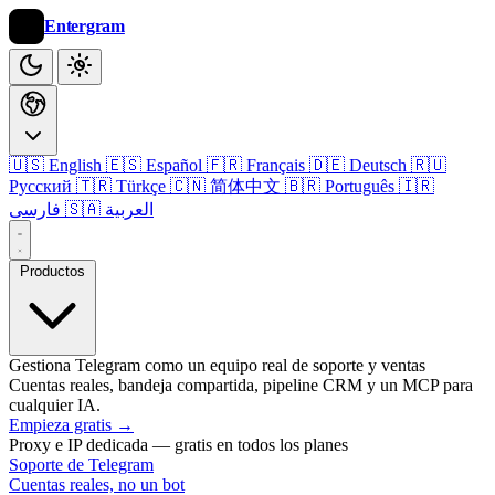
Entergram
🇺🇸 English
🇪🇸 Español
🇫🇷 Français
🇩🇪 Deutsch
🇷🇺
Русский
🇹🇷 Türkçe
🇨🇳 简体中文
🇧🇷 Português
🇮🇷
🇸🇦 العربية
فارسی
Productos
Gestiona Telegram como un equipo real de soporte y ventas
Cuentas reales, bandeja compartida, pipeline CRM y un MCP para
cualquier IA.
Empieza gratis
→
Proxy e IP dedicada — gratis en todos los planes
Soporte de Telegram
Cuentas reales, no un bot