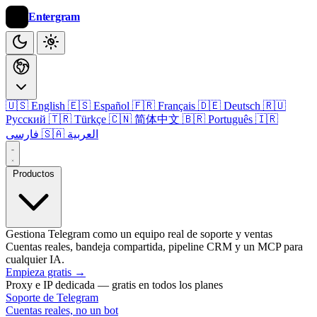
Entergram
🇺🇸 English
🇪🇸 Español
🇫🇷 Français
🇩🇪 Deutsch
🇷🇺
Русский
🇹🇷 Türkçe
🇨🇳 简体中文
🇧🇷 Português
🇮🇷
فارسی
🇸🇦 العربية
Productos
Gestiona Telegram como un equipo real de soporte y ventas
Cuentas reales, bandeja compartida, pipeline CRM y un MCP para
cualquier IA.
Empieza gratis
→
Proxy e IP dedicada — gratis en todos los planes
Soporte de Telegram
Cuentas reales, no un bot