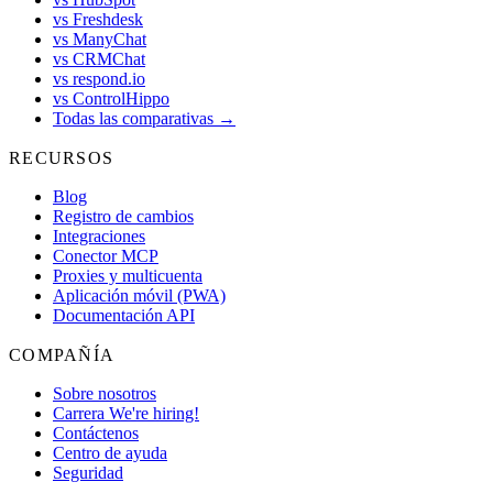
vs Freshdesk
vs ManyChat
vs CRMChat
vs respond.io
vs ControlHippo
Todas las comparativas →
RECURSOS
Blog
Registro de cambios
Integraciones
Conector MCP
Proxies y multicuenta
Aplicación móvil (PWA)
Documentación API
COMPAÑÍA
Sobre nosotros
Carrera
We're hiring!
Contáctenos
Centro de ayuda
Seguridad