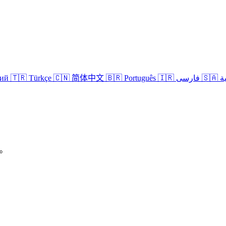
кий
🇹🇷 Türkçe
🇨🇳 简体中文
🇧🇷 Português
🇮🇷 فارسی
🇸
P。