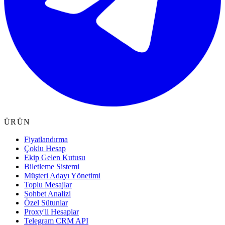
ÜRÜN
Fiyatlandırma
Çoklu Hesap
Ekip Gelen Kutusu
Biletleme Sistemi
Müşteri Adayı Yönetimi
Toplu Mesajlar
Sohbet Analizi
Özel Sütunlar
Proxy'li Hesaplar
Telegram CRM API