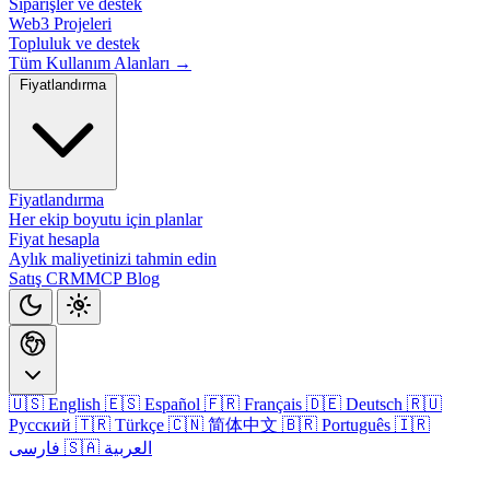
Siparişler ve destek
Web3 Projeleri
Topluluk ve destek
Tüm Kullanım Alanları →
Fiyatlandırma
Fiyatlandırma
Her ekip boyutu için planlar
Fiyat hesapla
Aylık maliyetinizi tahmin edin
Satış CRM
MCP
Blog
🇺🇸 English
🇪🇸 Español
🇫🇷 Français
🇩🇪 Deutsch
🇷🇺
Русский
🇹🇷 Türkçe
🇨🇳 简体中文
🇧🇷 Português
🇮🇷
🇸🇦 العربية
فارسی
Giriş