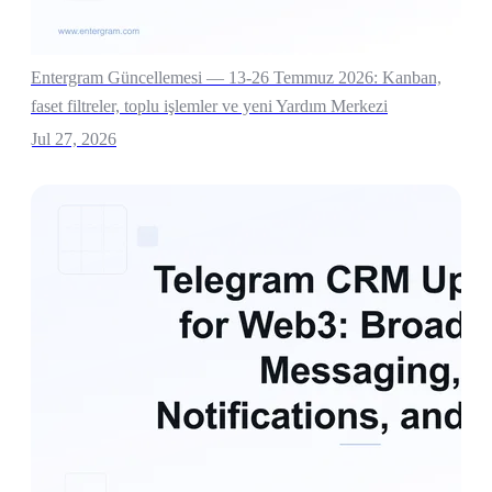
Entergram Güncellemesi — 13-26 Temmuz 2026: Kanban,
faset filtreler, toplu işlemler ve yeni Yardım Merkezi
Jul 27, 2026