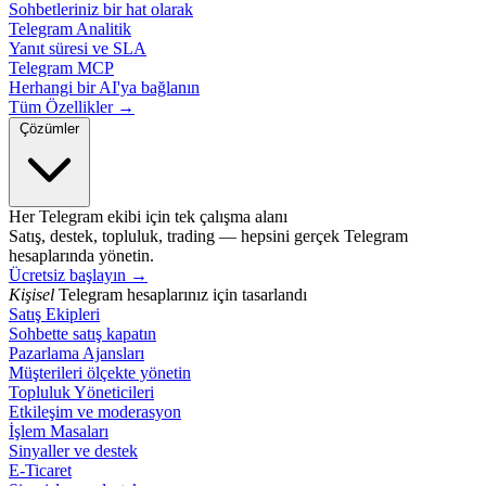
Sohbetleriniz bir hat olarak
Telegram Analitik
Yanıt süresi ve SLA
Telegram MCP
Herhangi bir AI'ya bağlanın
Tüm Özellikler →
Çözümler
Her Telegram ekibi için tek çalışma alanı
Satış, destek, topluluk, trading — hepsini gerçek Telegram
hesaplarında yönetin.
Ücretsiz başlayın
→
Kişisel
Telegram hesaplarınız için tasarlandı
Satış Ekipleri
Sohbette satış kapatın
Pazarlama Ajansları
Müşterileri ölçekte yönetin
Topluluk Yöneticileri
Etkileşim ve moderasyon
İşlem Masaları
Sinyaller ve destek
E-Ticaret