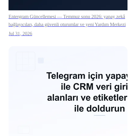
Entergram Güncellemesi — Temmuz sonu 2026: yapay zekâ
bağlayıcıları, daha güvenli oturumlar ve yeni Yardım Merkezi
Jul 31, 2026