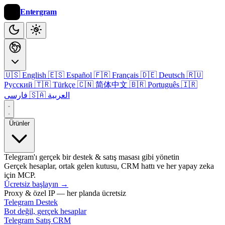
Entergram
🇺🇸 English
🇪🇸 Español
🇫🇷 Français
🇩🇪 Deutsch
🇷🇺
Русский
🇹🇷 Türkçe
🇨🇳 简体中文
🇧🇷 Português
🇮🇷
🇸🇦 العربية
فارسی
Ürünler
Telegram'ı gerçek bir destek & satış masası gibi yönetin
Gerçek hesaplar, ortak gelen kutusu, CRM hattı ve her yapay zeka
için MCP.
Ücretsiz başlayın
→
Proxy & özel IP — her planda ücretsiz
Telegram Destek
Bot değil, gerçek hesaplar
Telegram Satış CRM