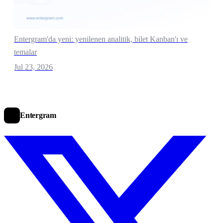
Entergram'da yeni: yenilenen analitik, bilet Kanban'ı ve
temalar
Jul 23, 2026
Entergram