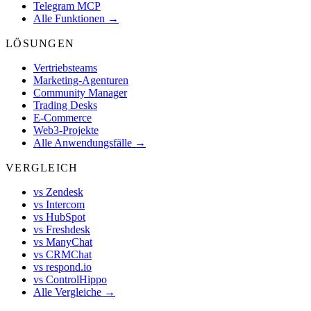
Telegram MCP
Alle Funktionen →
LÖSUNGEN
Vertriebsteams
Marketing-Agenturen
Community Manager
Trading Desks
E-Commerce
Web3-Projekte
Alle Anwendungsfälle →
VERGLEICH
vs Zendesk
vs Intercom
vs HubSpot
vs Freshdesk
vs ManyChat
vs CRMChat
vs respond.io
vs ControlHippo
Alle Vergleiche →