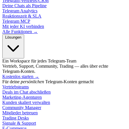
Telegram-Vertriebs-CRM
Deine Chats als Pipeline
Telegram Analytics
Reaktionszeit & SLA
Telegram MCP
Mit jeder KI verbinden
Alle Funktionen →
Lösungen
Ein Workspace für jedes Telegram-Team
Vertrieb, Support, Community, Trading — alles über echte
Telegram-Konten.
Kostenlos starten
→
Für deine
persönlichen
Telegram-Konten gemacht
Vertriebsteams
Deals im Chat abschließen
Marketing-Agenturen
Kunden skaliert verwalten
Community Manager
Mitglieder betreuen
Trading Desks
Signale & Support
E-Commerce