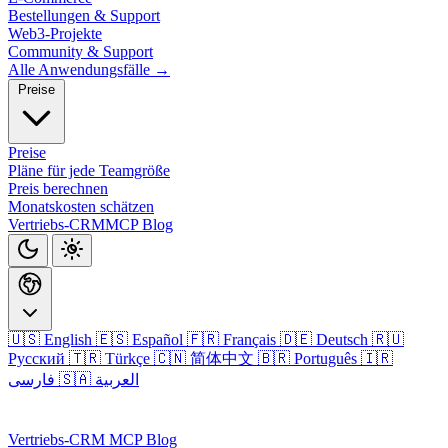
Bestellungen & Support
Web3-Projekte
Community & Support
Alle Anwendungsfälle →
Preise
Preise
Pläne für jede Teamgröße
Preis berechnen
Monatskosten schätzen
Vertriebs-CRM
MCP
Blog
🇺🇸 English
🇪🇸 Español
🇫🇷 Français
🇩🇪 Deutsch
🇷🇺
Русский
🇹🇷 Türkçe
🇨🇳 简体中文
🇧🇷 Português
🇮🇷
🇸🇦 العربية
فارسی
Anmelden
Vertriebs-CRM
MCP
Blog