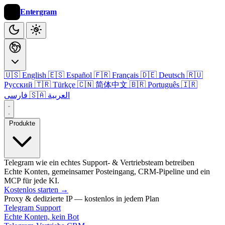
Entergram
🇺🇸 English
🇪🇸 Español
🇫🇷 Français
🇩🇪 Deutsch
🇷🇺
Русский
🇹🇷 Türkçe
🇨🇳 简体中文
🇧🇷 Português
🇮🇷
🇸🇦 العربية
فارسی
Produkte
Telegram wie ein echtes Support- & Vertriebsteam betreiben
Echte Konten, gemeinsamer Posteingang, CRM-Pipeline und ein
MCP für jede KI.
Kostenlos starten
→
Proxy & dedizierte IP — kostenlos in jedem Plan
Telegram Support
Echte Konten, kein Bot