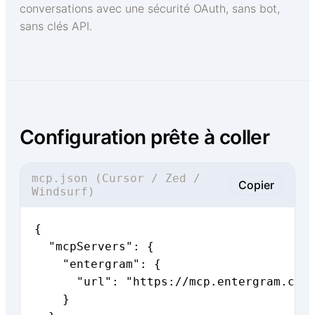
conversations avec une sécurité OAuth, sans bot,
sans clés API.
Configuration prête à coller
mcp.json (Cursor / Zed /
Copier
Windsurf)
{

  "mcpServers": {

    "entergram": {

      "url": "https://mcp.entergram.com/
    }
