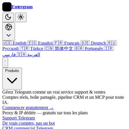
Entergram
🇺🇸 English
🇪🇸 Español
🇫🇷 Français
🇩🇪 Deutsch
🇷🇺
Русский
🇹🇷 Türkçe
🇨🇳 简体中文
🇧🇷 Português
🇮🇷
🇸🇦 العربية
فارسی
Produits
Gérez Telegram comme un vrai service support & ventes
Comptes réels, boîte partagée, pipeline CRM et un MCP pour toute
IA.
Commencer gratuitement
→
Proxy & IP dédiée — gratuits sur tous les plans
Support Telegram
De vrais comptes, pas un bot
CRM commercial Telegram