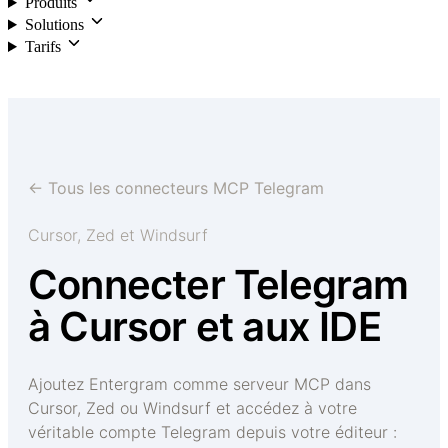
Produits
Solutions
Tarifs
Connexion
← Tous les connecteurs MCP Telegram
Cursor, Zed et Windsurf
Connecter Telegram
à Cursor et aux IDE
Ajoutez Entergram comme serveur MCP dans
Cursor, Zed ou Windsurf et accédez à votre
véritable compte Telegram depuis votre éditeur :