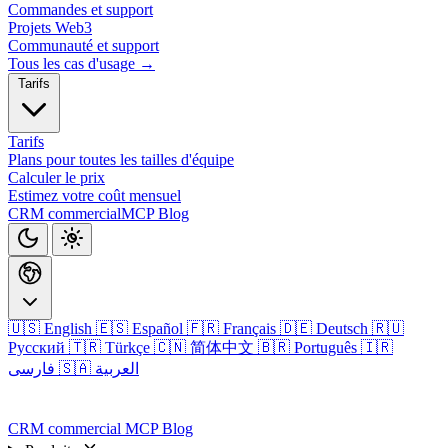
Commandes et support
Projets Web3
Communauté et support
Tous les cas d'usage →
Tarifs
Tarifs
Plans pour toutes les tailles d'équipe
Calculer le prix
Estimez votre coût mensuel
CRM commercial
MCP
Blog
🇺🇸 English
🇪🇸 Español
🇫🇷 Français
🇩🇪 Deutsch
🇷🇺
Русский
🇹🇷 Türkçe
🇨🇳 简体中文
🇧🇷 Português
🇮🇷
🇸🇦 العربية
فارسی
Connexion
CRM commercial
MCP
Blog