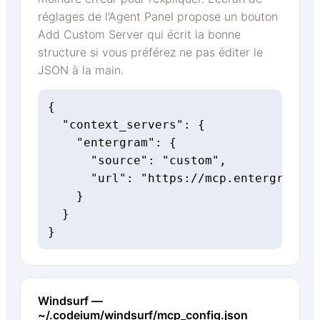
réglages de l’Agent Panel propose un bouton
Add Custom Server qui écrit la bonne
structure si vous préférez ne pas éditer le
JSON à la main.
{

  "context_servers": {

    "entergram": {

      "source": "custom",

      "url": "https://mcp.entergram.co
    }

  }

}
Windsurf —
~/.codeium/windsurf/mcp_config.json