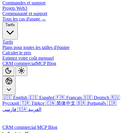
Commandes et support
Projets Web3
Communauté et support
Tous les cas d'usage →
Tarifs
Tarifs
Plans pour toutes les tailles d'équipe
Calculer le prix
Estimez votre coût mensuel
CRM commercial
MCP
Blog
🇺🇸 English
🇪🇸 Español
🇫🇷 Français
🇩🇪 Deutsch
🇷🇺
Русский
🇹🇷 Türkçe
🇨🇳 简体中文
🇧🇷 Português
🇮🇷
🇸🇦 العربية
فارسی
Connexion
CRM commercial
MCP
Blog