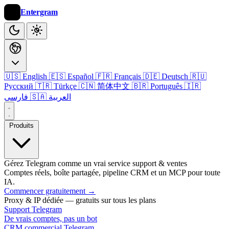
Entergram
🇺🇸 English
🇪🇸 Español
🇫🇷 Français
🇩🇪 Deutsch
🇷🇺
Русский
🇹🇷 Türkçe
🇨🇳 简体中文
🇧🇷 Português
🇮🇷
🇸🇦 العربية
فارسی
Produits
Gérez Telegram comme un vrai service support & ventes
Comptes réels, boîte partagée, pipeline CRM et un MCP pour toute
IA.
Commencer gratuitement
→
Proxy & IP dédiée — gratuits sur tous les plans
Support Telegram
De vrais comptes, pas un bot
CRM commercial Telegram