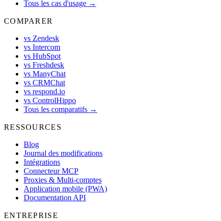
Tous les cas d'usage →
COMPARER
vs Zendesk
vs Intercom
vs HubSpot
vs Freshdesk
vs ManyChat
vs CRMChat
vs respond.io
vs ControlHippo
Tous les comparatifs →
RESSOURCES
Blog
Journal des modifications
Intégrations
Connecteur MCP
Proxies & Multi-comptes
Application mobile (PWA)
Documentation API
ENTREPRISE