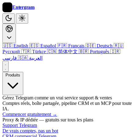
Entergram
🇺🇸 English
🇪🇸 Español
🇫🇷 Français
🇩🇪 Deutsch
🇷🇺
Русский
🇹🇷 Türkçe
🇨🇳 简体中文
🇧🇷 Português
🇮🇷
🇸🇦 العربية
فارسی
Produits
Gérez Telegram comme un vrai service support & ventes
Comptes réels, boîte partagée, pipeline CRM et un MCP pour toute
IA.
Commencer gratuitement
→
Proxy & IP dédiée — gratuits sur tous les plans
Support Telegram
De vrais comptes, pas un bot
CRM commercial Telegram