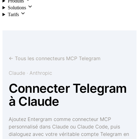
Produits
Solutions
Tarifs
Connexion
← Tous les connecteurs MCP Telegram
Claude · Anthropic
Connecter Telegram
à Claude
Ajoutez Entergram comme connecteur MCP
personnalisé dans Claude ou Claude Code, puis
dialoguez avec votre véritable compte Telegram en