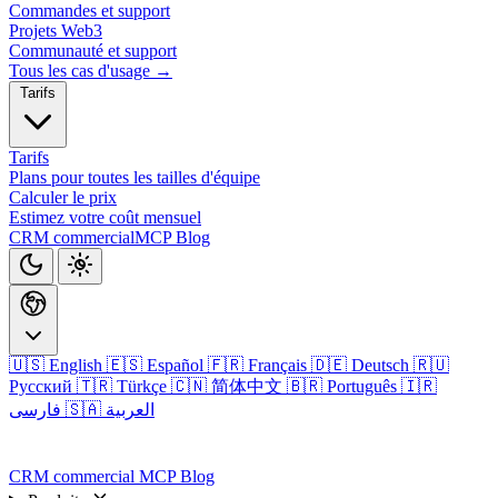
Commandes et support
Projets Web3
Communauté et support
Tous les cas d'usage →
Tarifs
Tarifs
Plans pour toutes les tailles d'équipe
Calculer le prix
Estimez votre coût mensuel
CRM commercial
MCP
Blog
🇺🇸 English
🇪🇸 Español
🇫🇷 Français
🇩🇪 Deutsch
🇷🇺
Русский
🇹🇷 Türkçe
🇨🇳 简体中文
🇧🇷 Português
🇮🇷
🇸🇦 العربية
فارسی
Connexion
CRM commercial
MCP
Blog