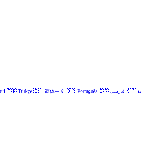
кий
🇹🇷 Türkçe
🇨🇳 简体中文
🇧🇷 Português
🇮🇷 فارسی
🇸
Iniciar sesión