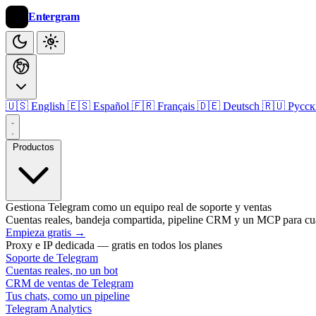
Entergram
🇺🇸 English
🇪🇸 Español
🇫🇷 Français
🇩🇪 Deutsch
🇷🇺 Русс
Productos
Gestiona Telegram como un equipo real de soporte y ventas
Cuentas reales, bandeja compartida, pipeline CRM y un MCP para cu
Empieza gratis
→
Proxy e IP dedicada — gratis en todos los planes
Soporte de Telegram
Cuentas reales, no un bot
CRM de ventas de Telegram
Tus chats, como un pipeline
Telegram Analytics