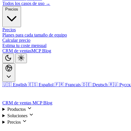
Todos los casos de uso →
Precios
Precios
Planes para cada tamaño de equipo
Calcular precio
Estima tu coste mensual
CRM de ventas
MCP
Blog
🇺🇸 English
🇪🇸 Español
🇫🇷 Français
🇩🇪 Deutsch
🇷🇺 Русс
Iniciar sesión
CRM de ventas
MCP
Blog
Productos
Soluciones
Precios