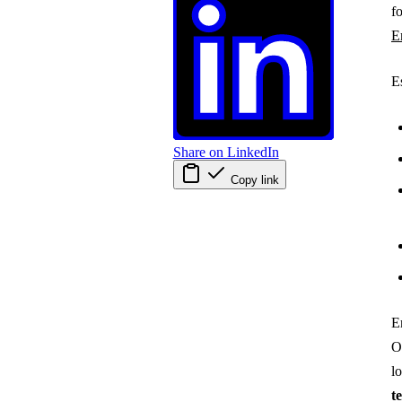
f
E
E
Share on LinkedIn
Copy link
E
O
l
t