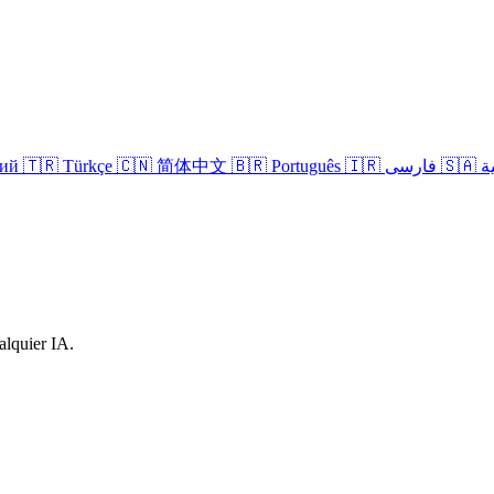
кий
🇹🇷 Türkçe
🇨🇳 简体中文
🇧🇷 Português
🇮🇷 فارسی
🇸
alquier IA.