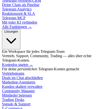
Telegram-Vertriebs-CRM
Deine Chats als Pipeline
Telegram Analytics
Reaktionszeit & SLA
Telegram MCP
Mit jeder KI verbinden
Alle Funktionen →
Lösungen
Ein Workspace für jedes Telegram-Team
Vertrieb, Support, Community, Trading — alles über echte
Telegram-Konten.
Kostenlos starten
→
Für deine
persönlichen
Telegram-Konten gemacht
Vertriebsteams
Deals im Chat abschließen
Marketing-Agenturen
Kunden skaliert verwalten
Community Manager
Mitglieder betreuen
Trading Desks
Signale & Support
E-Commerce