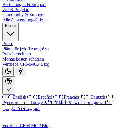
Bestellungen & Support
Web3-Projekte
Community & Support
Alle Anwendungsfälle →
Preise
Preise
Pläne für jede Teamgröße
Preis berechnen
Monatskosten schätzen
Vertriebs-CRM
MCP
Blog
🇺🇸 English
🇪🇸 Español
🇫🇷 Français
🇩🇪 Deutsch
🇷🇺
Русский
🇹🇷 Türkçe
🇨🇳 简体中文
🇧🇷 Português
🇮🇷
🇸🇦 العربية
فارسی
Anmelden
Vertriebs-CRM
MCP
Blog