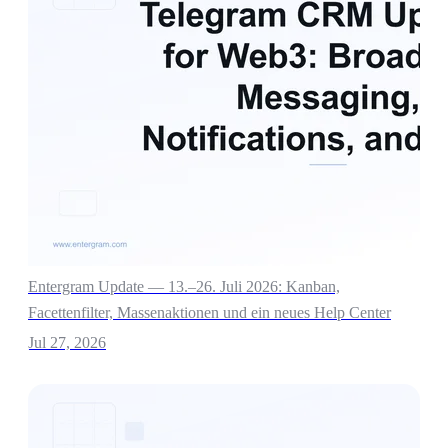
Entergram Update — 13.–26. Juli 2026: Kanban,
Facettenfilter, Massenaktionen und ein neues Help Center
Jul 27, 2026