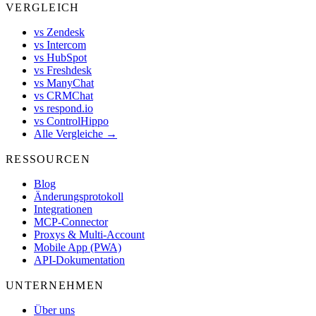
VERGLEICH
vs Zendesk
vs Intercom
vs HubSpot
vs Freshdesk
vs ManyChat
vs CRMChat
vs respond.io
vs ControlHippo
Alle Vergleiche →
RESSOURCEN
Blog
Änderungsprotokoll
Integrationen
MCP-Connector
Proxys & Multi-Account
Mobile App (PWA)
API-Dokumentation
UNTERNEHMEN
Über uns