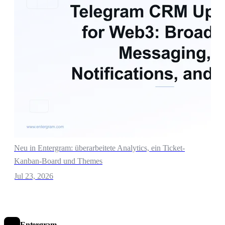
Neu in Entergram: überarbeitete Analytics, ein Ticket-
Kanban-Board und Themes
Jul 23, 2026
Entergram